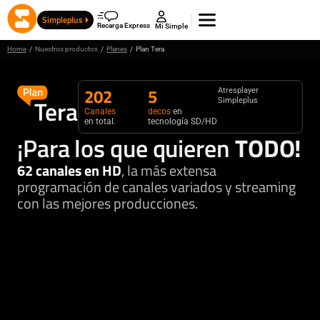
Simpleplus
Recarga Express
Mi Simple
Home
/
Nuestros productos
/
Planes
/
Plan Tera
202
5
Atresplayer
Simpleplus
Canales
decos
en
en total.
tecnología SD/HD
¡Para los que quieren
TODO!
62 canales en HD
, la más extensa
programación de canales variados y streaming
con las mejores producciones.