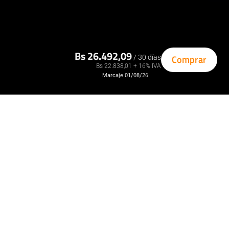
Bs 26.492,09
Comprar
/ 30 días
Bs 22.838,01 + 16% IVA
Marcaje 01/08/26
Bs 26.492,09
Comprar
Beneficios
/ 30 días
El máximo de
canales y
plataformas en
166 canales
un solo plan
de
entretenimiento
con series,
películas,
deportes y