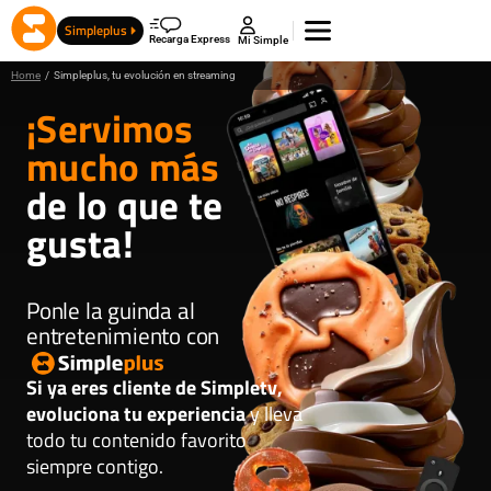
Simpleplus
Recarga Express
Mi Simple
Home
/
Simpleplus, tu evolución en streaming
¡Servimos
mucho más
de lo que te
gusta!
Ponle la guinda al
entretenimiento con
Si ya eres cliente de Simpletv,
evoluciona tu experiencia
y lleva
todo tu contenido favorito
siempre contigo.