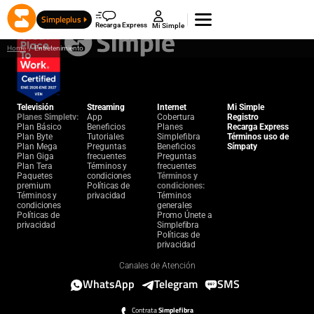
Simpleplus
Recarga Express
Mi Simple
Home
/
Entretenimiento
Televisión
Streaming
Internet
Mi Simple
Planes Simpletv:
App
Cobertura
Registro
Plan Básico
Beneficios
Planes
Recarga Express
Plan Byte
Tutoriales
Simplefibra
Términos uso de
Plan Mega
Preguntas
Beneficios
Símpaty
Plan Giga
frecuentes
Preguntas
Plan Tera
Términos y
frecuentes
Paquetes
condiciones
Términos y
premium
Políticas de
condiciones:
Términos y
privacidad
Términos
condiciones
generales
Políticas de
Promo Únete a
privacidad
Simplefibra
Políticas de
privacidad
Canales de Atención
WhatsApp
Telegram
SMS
Contrata
Simplefibra