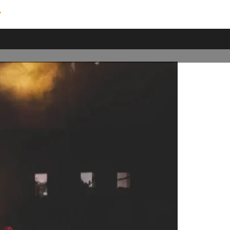
 penatibus et
us mus.