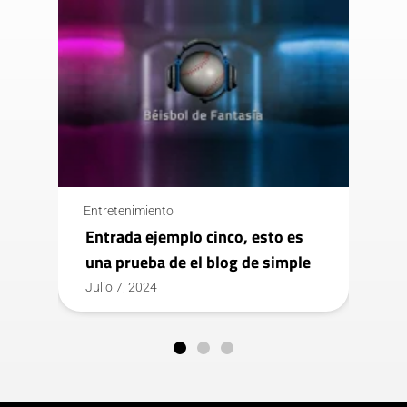
Entretenimiento
E
Entrada ejemplo cinco, esto es
una prueba de el blog de simple
Cum sociis natoque penatibus et
Julio 7, 2024
J
magnis dis parturient montes,
nascetur ridiculus mus.