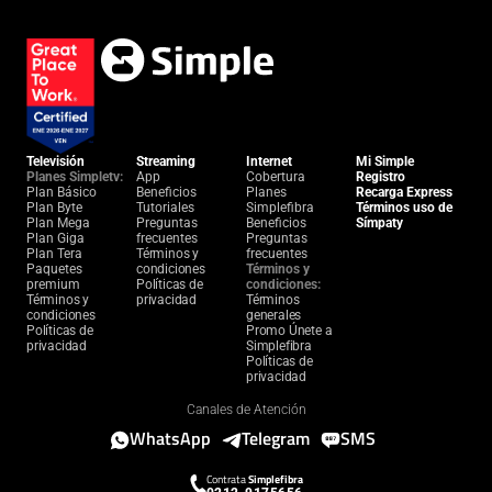
Televisión
Streaming
Internet
Mi Simple
Planes Simpletv:
App
Cobertura
Registro
Plan Básico
Beneficios
Planes
Recarga Express
Plan Byte
Tutoriales
Simplefibra
Términos uso de
Plan Mega
Preguntas
Beneficios
Símpaty
Plan Giga
frecuentes
Preguntas
Plan Tera
Términos y
frecuentes
Paquetes
condiciones
Términos y
premium
Políticas de
condiciones:
Términos y
privacidad
Términos
condiciones
generales
Políticas de
Promo Únete a
privacidad
Simplefibra
Políticas de
privacidad
Canales de Atención
WhatsApp
Telegram
SMS
Contrata
Simplefibra