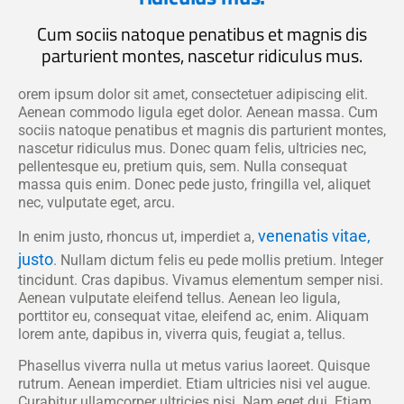
Cum sociis natoque penatibus et magnis dis
parturient montes, nascetur ridiculus mus.
orem ipsum dolor sit amet, consectetuer adipiscing elit.
Aenean commodo ligula eget dolor. Aenean massa. Cum
sociis natoque penatibus et magnis dis parturient montes,
nascetur ridiculus mus. Donec quam felis, ultricies nec,
pellentesque eu, pretium quis, sem. Nulla consequat
massa quis enim. Donec pede justo, fringilla vel, aliquet
nec, vulputate eget, arcu.
venenatis vitae,
In enim justo, rhoncus ut, imperdiet a,
justo
. Nullam dictum felis eu pede mollis pretium. Integer
tincidunt. Cras dapibus. Vivamus elementum semper nisi.
Aenean vulputate eleifend tellus. Aenean leo ligula,
porttitor eu, consequat vitae, eleifend ac, enim. Aliquam
lorem ante, dapibus in, viverra quis, feugiat a, tellus.
Phasellus viverra nulla ut metus varius laoreet. Quisque
rutrum. Aenean imperdiet. Etiam ultricies nisi vel augue.
Curabitur ullamcorper ultricies nisi. Nam eget dui. Etiam