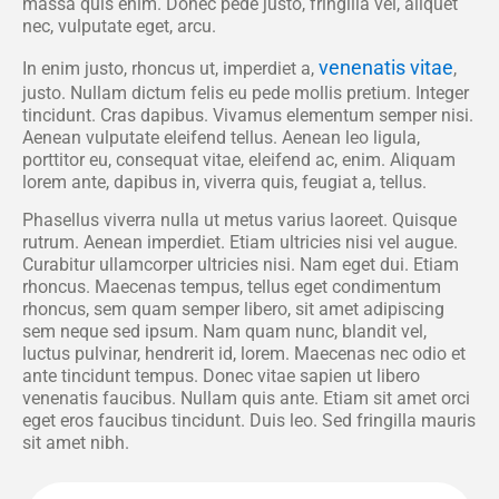
massa quis enim. Donec pede justo, fringilla vel, aliquet
nec, vulputate eget, arcu.
venenatis vitae
In enim justo, rhoncus ut, imperdiet a,
,
justo. Nullam dictum felis eu pede mollis pretium. Integer
tincidunt. Cras dapibus. Vivamus elementum semper nisi.
Aenean vulputate eleifend tellus. Aenean leo ligula,
porttitor eu, consequat vitae, eleifend ac, enim. Aliquam
lorem ante, dapibus in, viverra quis, feugiat a, tellus.
Phasellus viverra nulla ut metus varius laoreet. Quisque
rutrum. Aenean imperdiet. Etiam ultricies nisi vel augue.
Curabitur ullamcorper ultricies nisi. Nam eget dui. Etiam
rhoncus. Maecenas tempus, tellus eget condimentum
rhoncus, sem quam semper libero, sit amet adipiscing
sem neque sed ipsum. Nam quam nunc, blandit vel,
luctus pulvinar, hendrerit id, lorem. Maecenas nec odio et
ante tincidunt tempus. Donec vitae sapien ut libero
venenatis faucibus. Nullam quis ante. Etiam sit amet orci
eget eros faucibus tincidunt. Duis leo. Sed fringilla mauris
sit amet nibh.