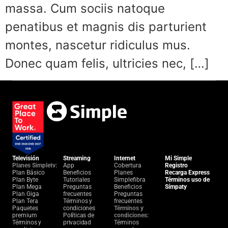
massa. Cum sociis natoque
penatibus et magnis dis parturient
montes, nascetur ridiculus mus.
Donec quam felis, ultricies nec, […]
Televisión
Streaming
Internet
Mi Simple
Planes Simpletv:
App
Cobertura
Registro
Plan Básico
Beneficios
Planes
Recarga Express
Plan Byte
Tutoriales
Simplefibra
Términos uso de
Plan Mega
Preguntas
Beneficios
Símpaty
Plan Giga
frecuentes
Preguntas
Plan Tera
Términos y
frecuentes
Paquetes
condiciones
Términos y
premium
Políticas de
condiciones:
Términos y
privacidad
Términos