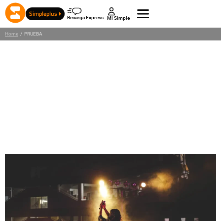
Entrada de prueba
Simpleplus
Recarga Express
Mi Simple
Principal Cum sociis
Home
/
PRUEBA
natoque penatibus et
magnis dis parturient
montes, nascetur
ridiculus mus.