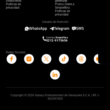
condiciones
generales
Políticas de
Promo Únete a
privacidad
Simplefibra
Políticas de
privacidad
Canales de Atención
WhatsApp
Telegram
SMS
Contrata
Simplefibra
0212-9175656
Redes Sociales
Copyright © 2026 Galaxy Entertainment de Venezuela S.C.A. | Rif J-
302597005